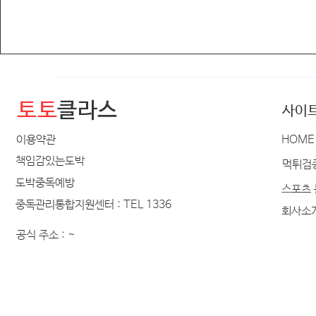
토토
클라스
사이트
이용약관
HOME
책임감있는도박
먹튀검
도박중독예방
스포츠
중독관리통합지원센터
: TEL
1336
회사소
공식 주소 : ~